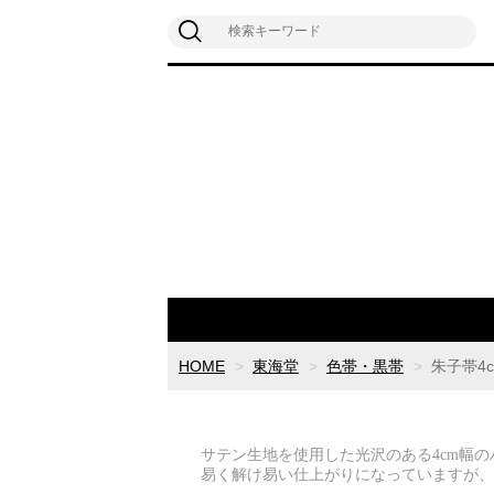
HOME
東海堂
色帯・黒帯
朱子帯4
サテン生地を使用した光沢のある4cm幅
易く解け易い仕上がりになっていますが、