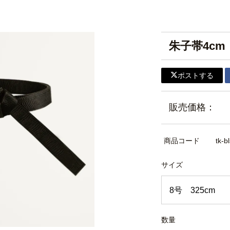
朱子帯4c
ポストする
販売価格：
商品コード
tk-b
サイズ
数量