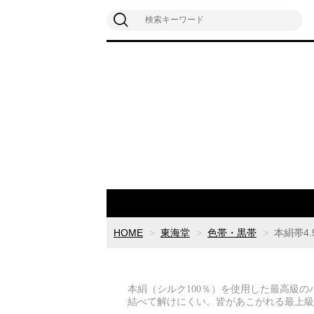
HOME
東海堂
色帯・黒帯
本絹帯4.
本絹（シルク100％）を使用した最高級の
結べて解けにくい。皆があこがれる最上級