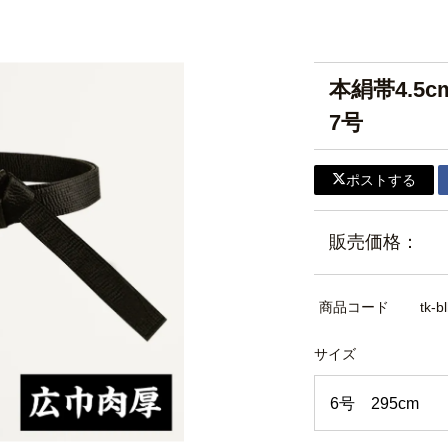
本絹帯4.5
7号
ポストする
販売価格：
商品コード
tk-b
サイズ