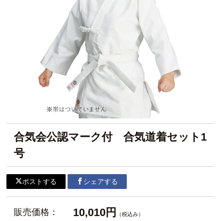
合気会公認マーク付 合気道着セット1
号
ポストする
シェアする
10,010円
販売価格：
（税込み）