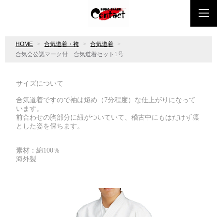
HOME
合気道着・袴
合気道着
合気会公認マーク付 合気道着セット1号
サイズについて
合気道着ですので袖は短め（7分程度）な仕上がりになって
います。
前合わせの胸部分に紐がついていて、稽古中にもはだけず凛
とした姿を保ちます。
素材：綿100％
海外製